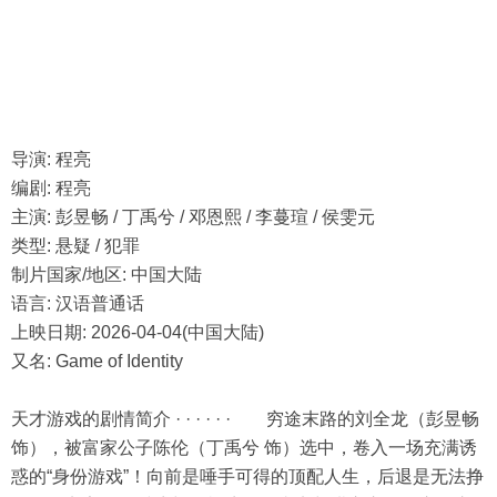
导演: 程亮
编剧: 程亮
主演: 彭昱畅 / 丁禹兮 / 邓恩熙 / 李蔓瑄 / 侯雯元
类型: 悬疑 / 犯罪
制片国家/地区: 中国大陆
语言: 汉语普通话
上映日期: 2026-04-04(中国大陆)
又名: Game of Identity
天才游戏的剧情简介 · · · · · · 穷途末路的刘全龙（彭昱畅
饰），被富家公子陈伦（丁禹兮 饰）选中，卷入一场充满诱
惑的“身份游戏”！向前是唾手可得的顶配人生，后退是无法挣