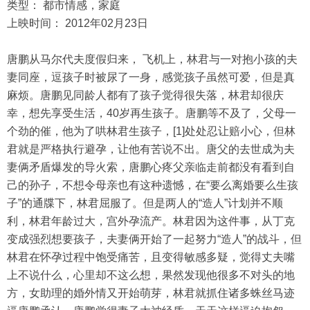
类型： 都市情感，家庭
上映时间： 2012年02月23日
唐鹏从马尔代夫度假归来， 飞机上，林君与一对抱小孩的夫
妻同座，逗孩子时被尿了一身，感觉孩子虽然可爱，但是真
麻烦。唐鹏见同龄人都有了孩子觉得很失落，林君却很庆
幸，想先享受生活，40岁再生孩子。唐鹏等不及了，父母一
个劲的催，他为了哄林君生孩子，[1]处处忍让赔小心，但林
君就是严格执行避孕，让他有苦说不出。唐父的去世成为夫
妻俩矛盾爆发的导火索，唐鹏心疼父亲临走前都没有看到自
己的孙子，不想令母亲也有这种遗憾，在“要么离婚要么生孩
子”的通牒下，林君屈服了。但是两人的“造人”计划并不顺
利，林君年龄过大，宫外孕流产。林君因为这件事，从丁克
变成强烈想要孩子，夫妻俩开始了一起努力“造人”的战斗，但
林君在怀孕过程中饱受痛苦，且变得敏感多疑，觉得丈夫嘴
上不说什么，心里却不这么想，果然发现他很多不对头的地
方，女助理的婚外情又开始萌芽，林君就抓住诸多蛛丝马迹