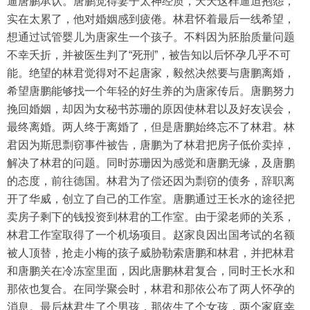
逼唐鹏承认。唐鹏觉得妻子太神经质，天天这样逼迫抱怨，
实在太累了，他对婚姻感到疲倦。林君怀着最后一线希望，
想通过试管婴儿为唐家生一个孩子。不料因为胚胎质量问题
不幸夭折，并被医生判了“死刑”，被告知以后怀孕几乎不可
能。绝望的林君觉得对不起唐家，毅然决然要与唐鹏离婚，
希望唐鹏能够找一个年轻的好生养的为唐家传后。唐鹏努力
挽回婚姻，却因为女秘书苏珊的原因使林君以及好友误会，
最终离婚。两人终于离婚了，但是唐鹏始终忘不了林君。林
君因为斯思剽窃事件被告，唐鹏为了林君把房子低价卖掉，
解决了林君的问题。同时苏珊因为感觉和唐鹏无缘，及唐鹏
的态度，前往德国。林君为了偿还因为剽窃的债务，辞职离
开了华威，创立了自己的工作室。唐鹏通过王长水的途径把
卖房子剩下的钱投资到林君的工作室。由于梁老师的关系，
林君工作室取得了一个机场项目。赵家良因出国考试的名额
被人顶替，抢走小梅的孩子威胁勒索唐鹏和林君，并把林君
和唐鹏关在冷冻室里面，因此唐鹏林君复合，同时王长水和
那依也复合。在同学聚会时，林君和那依公布了两人怀孕的
消息。最后林君生了个男孩，那依生了个女孩，两个家庭幸