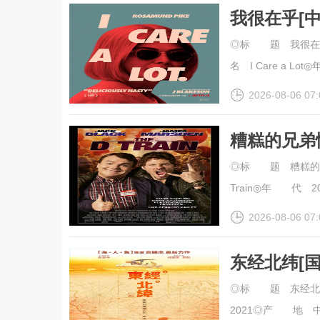
我很在乎[中文字
◎标 题 我很在乎
名 I Care a Lot
2026-08-06 07:
糟糕的兄弟
幕].The.D.
◎标 题 糟糕的兄弟
Train◎年 代 20
2026-08-06 07:
东经北纬[
幕].Blood.
◎标 题 东经北纬◎
2021◎产 地 中