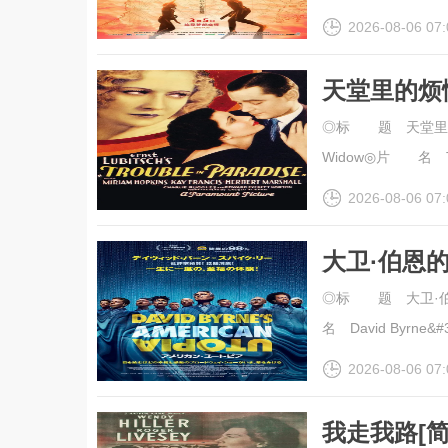
2026-08-06 07:
天堂里的烦
幕].Troubl
◎标 题 天堂里的烦恼
Widow◎片 名 Trou
2026-08-06 07:
大卫·伯恩
幕].David.B
◎标 题 大卫·伯恩
高清
名 David Byrne&#3.
2026-08-06 07:
我走我路[