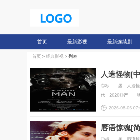
首页
最新影视
最新连续剧
首页
>
经典影视
> 列表
人造怪物[中文字
高清
◎标 题 人造怪物
代 2020◎产 地
2026-08-06 07:
唇语惊魂[简繁英
高清
◎标 题 唇语惊魂◎译