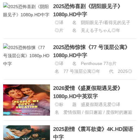
语 言 英语,法语◎上映日期 2......
2025恐怖喜剧《阴阳眼见子》
[详细]
1080p.HD中字
◎译 名 阴阳眼见子/看得见的见子
◎片 名 見える子ちゃん◎年
代 2025◎产 地 日本◎类
别 喜剧 / 恐怖 / 奇幻◎语 ......
[详细]
2025恐怖惊悚《77 号顶层公寓》
1080p.HD中字
◎译 名 Penthouse 77◎片
名 77 号顶层公寓◎年 代 2025◎
产 地 菲律宾◎类 别 惊悚片">
惊悚 /......
[详细]
2026爱情《盛夏假期遇见爱》
1080p.HD中英双字
◎标 题 盛夏假期遇见爱◎译
名 爱情假期 / 假日邂逅 / 度假时的邂逅
◎片 名 People We Meet on
Vacatio......
[详细]
2025剧情《震耳欲聋》4K.HD国语
中字