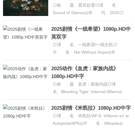
◎标 题 震耳欲聋◎译 名
Sound of Silence◎年 代 2025◎
产 地 中国大陆◎类 别 剧情 /
犯罪◎语 言......
[详细]
2025剧情《一线希望》1080p.HD中
英双字
◎译 名 一线希望/一线生机◎
片 名 Not Without Hope◎年
代 2025◎产 地 美国◎类
别 剧情◎语 言 英......
[详细]
2025动作《血虎：家族内战》
1080p.HD中字
◎标 题 血虎：家族内战◎译
名 Bleeding Tiger: Internal Affairs◎
片 名 Harimau Merah......
[详细]
2025剧情《米凯拉》1080p.HD中字
◎译 名 米凯拉/AP-6: Infierno en la
Autopista/AP6◎片 名 Mikaela◎
年 代 2025◎产 ......
[详细]