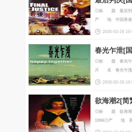
幕].Final.
◎标 题 最后判决◎
产 地 中国香港◎
2026-02-26 10:
春光乍泄[
幕].Happy.
◎标 题 春光乍泄◎译 名
片 名 春光乍洩◎..
2026-02-26 10:
欲海潮2[简
幕].Poison.
◎标 题 欲海潮2
清
1996◎产 地 美国