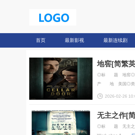
首页
最新影视
最新连续剧
地窖[简繁英字幕
◎标 题 地窖◎译
产 地 美国◎类 别
2026-02-26 10:
无主之作[
幕].Werk.o
◎标 题 无主之作◎译 