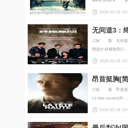
Werk ohne A......
[
2026-02-26 10:
无间道3：
幕].Inferna
◎标 题 无间道3：终极
間道III 終極無間◎....
2026-02-26 10:
昂首挺胸[
幕].Standi
◎标 题 昂首挺胸◎译
La tête haute◎年....
2026-02-26 10:
最后判决[