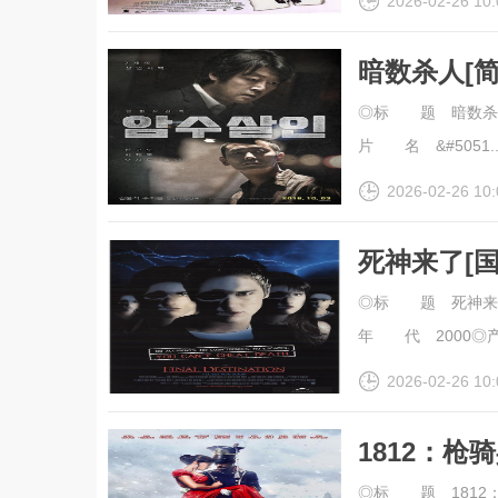
2026-02-26 10:
暗数杀人[
幕].Dark.Fi
◎标 题 暗数杀人◎译 
清
片 名 &#5051...
2026-02-26 10:
死神来了[
幕].Final.
◎标 题 死神来了◎译
年 代 2000◎产
2026-02-26 10:
1812：枪
幕].1812.Ul
◎标 题 1812：枪骑