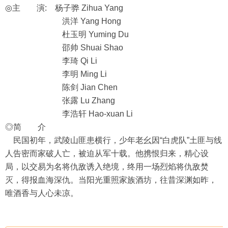
◎主 演: 杨子骅 Zihua Yang
洪洋 Yang Hong
杜玉明 Yuming Du
邵帅 Shuai Shao
李琦 Qi Li
李明 Ming Li
陈剑 Jian Chen
张露 Lu Zhang
李浩轩 Hao-xuan Li
◎简 介
民国初年，武陵山匪患横行，少年老幺因“白虎队”土匪与线
人告密而家破人亡，被迫从军十载。他携恨归来，精心设
局，以交易为名将仇敌诱入绝境，终用一场烈焰将仇敌焚
灭，得报血海深仇。当阳光重照家族酒坊，往昔深渊如昨，
唯酒香与人心未凉。