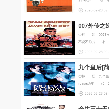
1978◎产 地 法国
2026-02-28 09:
007外传之
幕].Never.
◎标 题 007外传
清
不说不◎片 名 Never
2026-02-28 09:
九个皇后[
幕].Nine.Q
◎标 题 九个皇后◎
reinas◎年 代 2
2026-02-28 09:
余生三十天