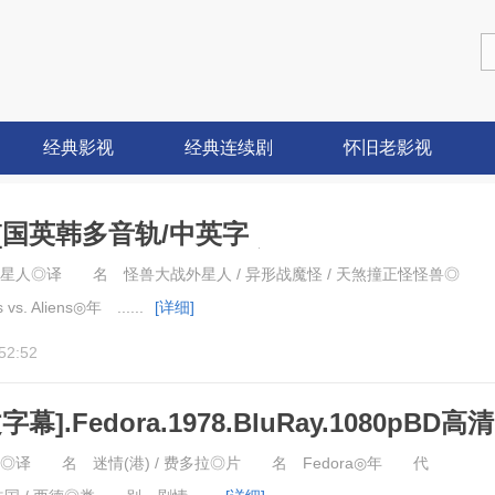
经典影视
经典连续剧
怀旧老影视
[国英韩多音轨/中英字
rs.vs.Aliens.2009BD高清
人◎译 名 怪兽大战外星人 / 异形战魔怪 / 天煞撞正怪怪兽◎
. Aliens◎年 ......
[详细]
52:52
].Fedora.1978.BluRay.1080pBD高清
译 名 迷情(港) / 费多拉◎片 名 Fedora◎年 代