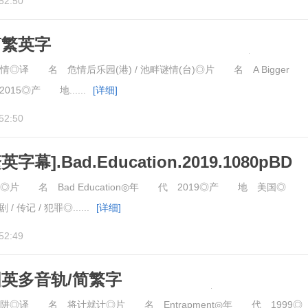
52:50
简繁英字
er.Splash.2015.BluRay.1080pBD高清
译 名 危情后乐园(港) / 池畔谜情(台)◎片 名 A Bigger
015◎产 地......
[详细]
52:50
幕].Bad.Education.2019.1080pBD
片 名 Bad Education◎年 代 2019◎产 地 美国◎
 传记 / 犯罪◎......
[详细]
52:49
国英多音轨/简繁字
ment.1999.Bluray.1080P.BD高清
◎译 名 将计就计◎片 名 Entrapment◎年 代 1999◎