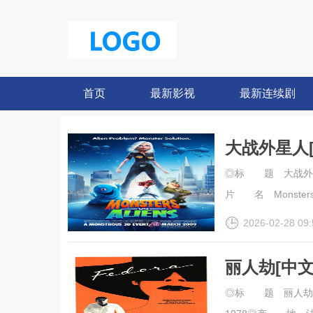
首页
最新影视
最新连续剧
大战外星人
幕].Monste
◎标 题 大战外星
片 名 Monsters vs
2026-02-28 09:
丽人劫[中文字幕
◎标 题 丽人劫◎