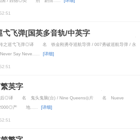
 / 西德◎类 别 剧情......
[详细]
52:51
巡弋飞弹[国英多音轨/中英字
Say.Never.Again.1983.BluRay.1080pBD高
之巡弋飞弹◎译 名 铁金刚勇夺巡航导弹 / 007勇破巡航导弹 / 永
 Say Neve......
[详细]
52:51
简繁英字
ueens.2000.BluRay.1080pBD高清
译 名 鬼头鬼脑(台) / Nine Queens◎片 名 Nueve
000◎产 地......
[详细]
52:51
[简繁字