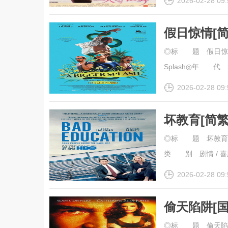
2026-02-28 09:
假日惊情[
幕].A.Bigg
◎标 题 假日惊情◎
Splash◎年 代 2
2026-02-28 09:
坏教育[简繁英字
高清
◎标 题 坏教育◎
类 别 剧情 / 喜剧 /
2026-02-28 09:
偷天陷阱[
幕].Entrap
◎标 题 偷天陷阱