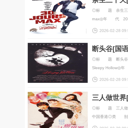
幕].30.Jou
◎标 题 余生三十天
max◎年 代 202
2026-02-28 09:
断头谷[国
幕].Sleepy
◎标 题 断头谷◎
Sleepy Hollow◎
2026-02-28 09:
三人做世界
幕].Heart.
◎标 题 三人做世界
中国香港◎类 别 