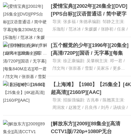
[详细]
[爱情宝典][2002年][26集全][DVD]
[PPS台标][汉语普通话 / 简中硬字
幕][每集230M左右][乐珈彤 / 范冰冰
导演: 张多福 / 朱德承编剧: 邹静之主演:
/ 朱媛媛 / 张静初 / 任泉 / 李解 / 赵
乐珈彤 / 范冰冰 / 朱媛媛 / 张静初 / 任泉 /
更多...类型: 爱情 / 古装制......
[详细]
亮 / 沈晓海 / 冯雷 ...
[五个醒觉的少年][1996年][20集全]
[高清/720P][国语 / 无字幕][每集
840M左右][邓一君 / 邝文珣 / 张崇
导演: 徐正康编剧: 吴肇桐主演: 邓一君 /
基 / 雪梨 / 吴家乐][MPG][16.5G]
邝文珣 / 张崇基 / 雪梨 / 吴家乐 / 更多...
类型: 剧情 / 爱情 / 家庭制片......
[详细]
【上海滩】【1980】【25集全】[4K
超高清][2160/P][AAC]
导演: 招振强编剧: 古兆奉 / 陈翘英主演:
周润发 / 赵雅芝 / 吕良伟 / 刘丹 / 汤镇业 /
更多...类型: 剧情 / 爱情制......
[详细]
[解放东方][2009][89集全][高清
CCTV1版/720p+1080P无台