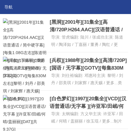
导航
[黑洞][2001年][31集全][高
清/720P.H264.AAC][汉语普通话 /
简中硬字幕][每集1.08G左右][陈道
导演: 管虎编剧: 陆川 / 张成功主演: 陈道
明 / 陶泽如 / 丁嘉丽 / 董勇 / 陶红 /
明 / 陶泽如 / 丁嘉丽 / 董勇 / 陶红 / 更
多...类型: 剧情 / 悬疑制片国家......
[详
袁立][RMVB][33.2G]
细]
[兵权][1988年][20集全][高清/720P]
[国语 / 无字幕][GOTV][每集830M
左右][黎明 / 刘丹 / 邵美琪 / 刘家辉
导演: 刘仕裕编剧: 邓惠玲主演: 黎明 / 刘
/ 惠天赐][TS][16.1G]
丹 / 邵美琪 / 刘家辉 / 惠天赐 / 更多...类
型: 剧情 / 爱情 / 历史 /......
[详细]
[白色梦幻][1997][20集全][VCD][汉
语普通话/无字幕 ][许亚军/田岷/何
晴/盖丽丽][DAT][共9.37G]
导演: 太纲编剧: 方义华主演: 许亚军 / 田
岷 / 何晴 / 盖丽丽 / 徐玉琨 / 更多...制片
国家/地区: 中国大陆语言: 普通话......