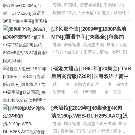
标.HDTV.x264][汉语普通话 / 简中
导演: 唐国强 / 董亚春编剧: 王朝柱主演:
字幕][唐国强等][每集1.09G1.6G左
唐国强 / 刘劲 / 王伍福 / 郭连文 / 马晓伟 /
更多...类型: 剧情制片国家/地......
[详细]
右][MKV][95G]
[北风那个吹][2009年][1080P高清
MP4][国语中字][36集全][每集约
800MB][共25.8G][夏雨/闫妮/马苏]
导演: 安建编剧: 高满堂主演: 夏雨 / 闫妮
/ 马苏 / 白志迪 / 王丽云 / 更多...类型: 剧
情制片国家/地区: 中国大陆语言......
[详
细]
[省港大追击][1991年][20集全][TVB
星河高清版/720P][国粤双语 / 简中
硬字幕][默认国语][每集1.48G左右]
译 名 省港大追击片 名 省港大
[刘锡明 / 关礼杰 / 梁佩玲 / 黄秋生]
追擊年 代 1993国 家 香港
类 别 动作语 言 国粤上映日
[MKV]
期 1993导 演 李旭華主 ......
[老酒馆][2019年][46集全][4K超
[详细]
清/2160p.WEB-DL.H265.AAC][汉
语普通话 / 简中硬字幕][每集625M
导演: 刘江编剧: 高满堂 / 李洲主演: 陈宝
左右] [MKV][30G]
国 / 秦海璐 / 冯雷 / 刘桦 / 程煜 / 更多...