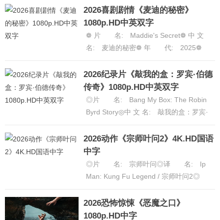
国大陆◎......
[详细]
2026喜剧剧情《麦迪的秘密》
1080p.HD中英双字
❁ 片 名: Maddie's Secret❁ 中 文
名: 麦迪的秘密❁ 年 代: 2025❁
产 地: 美国❁ 类 别: 剧情......
[详细]
2026纪录片《敲我的盒：罗宾·伯德
传奇》1080p.HD中英双字
◎片 名: Bang My Box: The Robin
Byrd Story◎中 文 名: 敲我的盒：罗宾·
伯德传奇◎年 代: 202......
[详细]
2026动作《宗师叶问2》4K.HD国语
中字
◎片 名: 宗师叶问◎译 名: Ip
Man: Kung Fu Legend / 宗师叶问2◎
年 代: 2026◎产 地: 中国大
陆......
[详细]
2026恐怖惊悚《恶魔之口》
1080p.HD中字