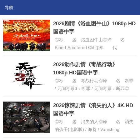
导航
2026剧情《浴血困牛山》1080p.HD
国语中字
◎标 题 浴血困牛山◎译 名
Blood-Spattered Cliff◎年 代
2025◎产 地 中国大陆◎类
别 剧情 / 战......
[详细]
2026动作剧情《毒战行动》
1080p.HD国语中字
◎标 题 毒战行动◎译 名 断罪
/ 无间毒票3：断罪 / 无间毒票：断罪◎
年 代 2026◎产 地 中国大陆
◎类 别 动作 /......
[详细]
2026惊悚剧情《消失的人》4K.HD
国语中字
◎标 题 消失的人◎译 名 消失
的孩子(电影版) / 海葵 / Vanishing
Point◎年 代 2026◎产 地 中