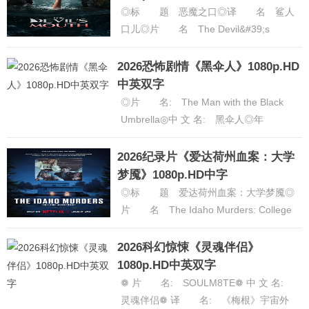
◎标 题 恶魔之口◎译 名 鲨人
口儿◎片 名 The Devil&#39;s
Mouth◎年 代 2026◎产 地 美
国◎......
[详细]
2026恐怖剧情《黑伞人》1080p.HD
中英双字
◎片 名: The Man with the Black
Umbrella◎中 文 名: 黑伞人◎年
代: 2025◎产 地: 美国◎......
[详
细]
2026纪录片《爱达荷州血案：大学
梦魇》1080p.HD中字
◎标 题 爱达荷州血案：大学梦魇◎
片 名 The Idaho Murders: College
Nightmare◎年 代 2026◎......
[详
细]
2026科幻惊悚《灵魂伴侣》
1080p.HD中英双字
❁ 片 名: SOULM8TE❁ 中 文 名:
灵魂伴侣❁ 译 名: 《梅根》宇宙外