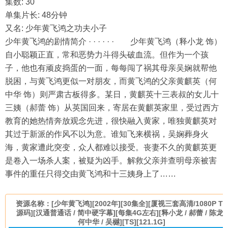
集数: 30
单集片长: 48分钟
又名: 少年黄飞鸿之功夫小子
少年黄飞鸿的剧情简介 · · · · · · 少年黄飞鸿（释小龙 饰）
自小聪颖正直，常和恶势力斗得头破血流。但作为一个孩
子，他也有顽皮捣蛋的一面，每每闯了祸其母亲吴娴就帮他
脱困，与黄飞鸿更似一对朋友，而黄飞鸿的父亲黄麒英（何
中华 饰）则严肃古板得多。某日，黄麒英十三表叔的女儿十
三姨（郝蕾 饰）从英国回来，寄居在黄麒英家里，受过西方
教育的她热情奔放观念先进，很快融入黄家，唯独黄麒英对
其过于新派的作风不以为意。谁知飞来横祸，吴娴葬身火
海，黄家遭此突变，众人都难以接受。丧妻不久的黄麒英更
是卷入一场杀人案，被疑为凶手。解救父亲并查明母亲被害
事件的重任只得交由黄飞鸿和十三姨身上了……
资源名称：[少年黄飞鸿][2002年][30集全][厦视三套高清/1080P TS
源码][汉通普通话 / 简中硬字幕][每集4G左右][释小龙 / 郝蕾 / 陈龙 /
何中华 / 吴樾][TS][121.1G]