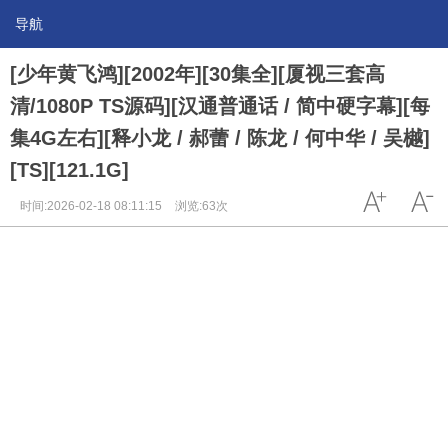
导航
[少年黄飞鸿][2002年][30集全][厦视三套高
清/1080P TS源码][汉通普通话 / 简中硬字幕][每
集4G左右][释小龙 / 郝蕾 / 陈龙 / 何中华 / 吴樾]
[TS][121.1G]
时间:2026-02-18 08:11:15
浏览:63次