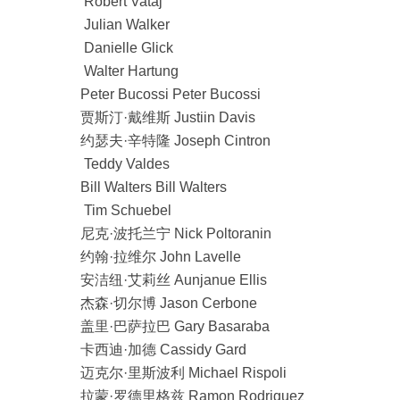
Robert Vataj
Julian Walker
Danielle Glick
Walter Hartung
Peter Bucossi Peter Bucossi
贾斯汀·戴维斯 Justiin Davis
约瑟夫·辛特隆 Joseph Cintron
Teddy Valdes
Bill Walters Bill Walters
Tim Schuebel
尼克·波托兰宁 Nick Poltoranin
约翰·拉维尔 John Lavelle
安洁纽·艾莉丝 Aunjanue Ellis
杰森·切尔博 Jason Cerbone
盖里·巴萨拉巴 Gary Basaraba
卡西迪·加德 Cassidy Gard
迈克尔·里斯波利 Michael Rispoli
拉蒙·罗德里格兹 Ramon Rodriguez