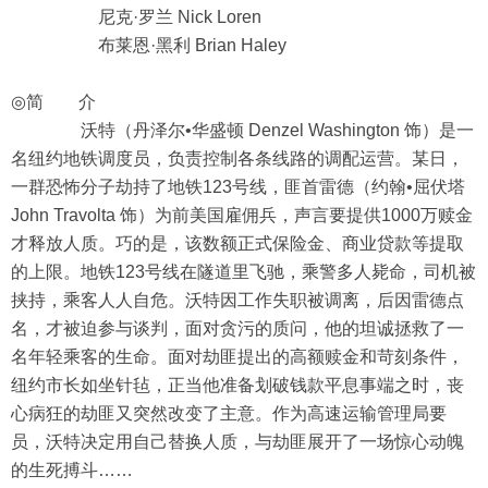
尼克·罗兰 Nick Loren
布莱恩·黑利 Brian Haley
◎简 介
沃特（丹泽尔•华盛顿 Denzel Washington 饰）是一
名纽约地铁调度员，负责控制各条线路的调配运营。某日，
一群恐怖分子劫持了地铁123号线，匪首雷德（约翰•屈伏塔
John Travolta 饰）为前美国雇佣兵，声言要提供1000万赎金
才释放人质。巧的是，该数额正式保险金、商业贷款等提取
的上限。地铁123号线在隧道里飞驰，乘警多人毙命，司机被
挟持，乘客人人自危。沃特因工作失职被调离，后因雷德点
名，才被迫参与谈判，面对贪污的质问，他的坦诚拯救了一
名年轻乘客的生命。面对劫匪提出的高额赎金和苛刻条件，
纽约市长如坐针毡，正当他准备划破钱款平息事端之时，丧
心病狂的劫匪又突然改变了主意。作为高速运输管理局要
员，沃特决定用自己替换人质，与劫匪展开了一场惊心动魄
的生死搏斗……