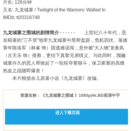
片长: 126分钟
又名: 九龙城寨 / Twilight of the Warriors: Walled In
IMDb: tt20316748
九龙城寨之围城的剧情简介 · · · · · ·
上世纪八十年代，恶
名昭著的“三不管”地带九龙城寨中黑帮盘踞，危机四伏。落难
青年陈洛军（林峯 饰）因逃难误闯，意外被“大人物”龙卷风
（古天乐 饰）搭救，更结下真挚兄弟情义。与此同时，觊觎
城寨许久的恶人帮掀起了一轮轮夺寨狠斗，保卫家寨的高燃
热血之战随即爆发！
本片根据余儿原著小说《九龙城寨》改编。
资源名称：《九龙城寨之围城 》1080p|4k.BD高清中字
进入下载页面