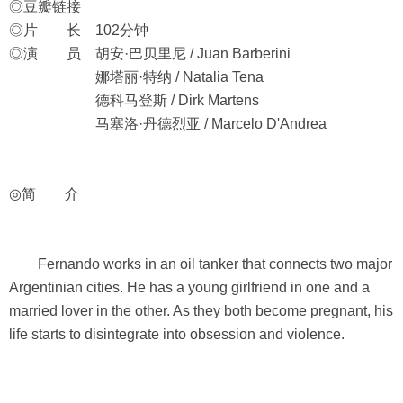
◎豆瓣链接
◎片 长 102分钟
◎演 员 胡安·巴贝里尼 / Juan Barberini
娜塔丽·特纳 / Natalia Tena
德科马登斯 / Dirk Martens
马塞洛·丹德烈亚 / Marcelo D'Andrea
◎简 介
Fernando works in an oil tanker that connects two major
Argentinian cities. He has a young girlfriend in one and a
married lover in the other. As they both become pregnant, his
life starts to disintegrate into obsession and violence.