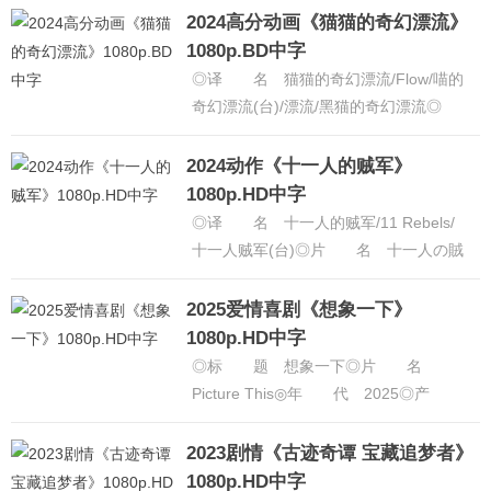
普通话◎上映日期 2025-......
[详细]
2024高分动画《猫猫的奇幻漂流》
1080p.BD中字
◎译 名 猫猫的奇幻漂流/Flow/喵的
奇幻漂流(台)/漂流/黑猫的奇幻漂流◎
片 名 Straume◎年 代 2024◎
产 地 拉脱......
[详细]
2024动作《十一人的贼军》
1080p.HD中字
◎译 名 十一人的贼军/11 Rebels/
十一人贼军(台)◎片 名 十一人の賊
軍◎年 代 2024◎产 地 日本
◎类 别 动作......
[详细]
2025爱情喜剧《想象一下》
1080p.HD中字
◎标 题 想象一下◎片 名
Picture This◎年 代 2025◎产
地 英国◎类 别 喜剧 / 爱情◎
语 言 英语◎上映......
[详细]
2023剧情《古迹奇谭 宝藏追梦者》
1080p.HD中字